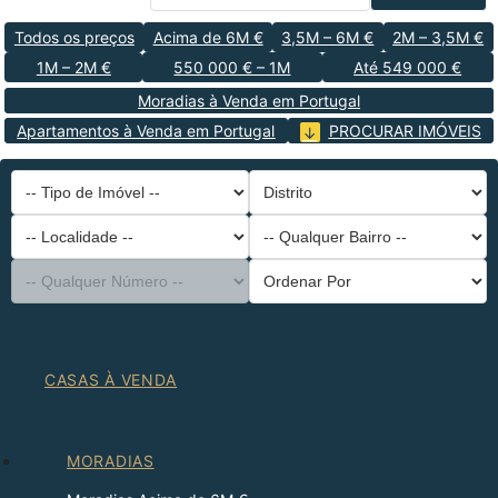
Todos os preços
Acima de 6M €
3,5M – 6M €
2M – 3,5M €
1M – 2M €
550 000 € – 1M
Até 549 000 €
Moradias à Venda em Portugal
Apartamentos à Venda em Portugal
PROCURAR IMÓVEIS
-- Tipo de Imóvel --
Distrito
-- Localidade --
-- Qualquer Bairro --
-- Qualquer Número --
Ordenar Por
CASAS À VENDA
MORADIAS