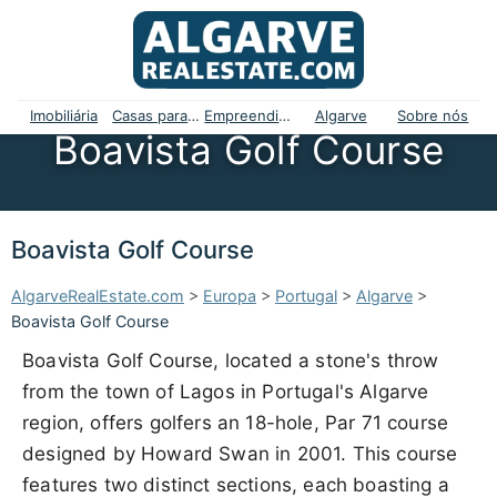
Imobiliária
Casas para venda
Empreendimentos
Algarve
Sobre nós
Boavista Golf Course
Boavista Golf Course
AlgarveRealEstate.com
>
Europa
>
Portugal
>
Algarve
>
Boavista Golf Course
Boavista Golf Course, located a stone's throw
from the town of Lagos in Portugal's Algarve
region, offers golfers an 18-hole, Par 71 course
designed by Howard Swan in 2001. This course
features two distinct sections, each boasting a