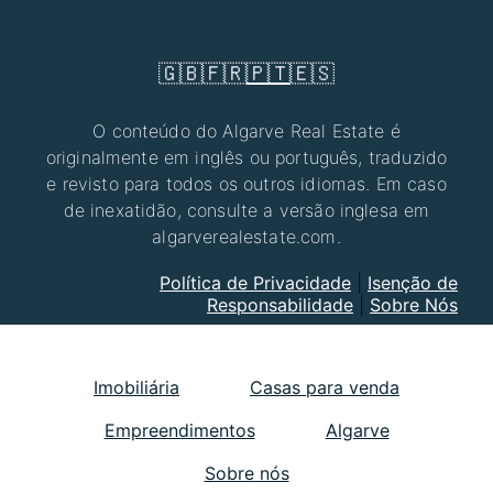
🇬🇧
🇫🇷
🇵🇹
🇪🇸
O conteúdo do Algarve Real Estate é
originalmente em inglês ou português, traduzido
e revisto para todos os outros idiomas. Em caso
de inexatidão, consulte a versão inglesa em
algarverealestate.com.
Política de Privacidade
|
Isenção de
Responsabilidade
|
Sobre Nós
Imobiliária
Casas para venda
Empreendimentos
Algarve
Sobre nós