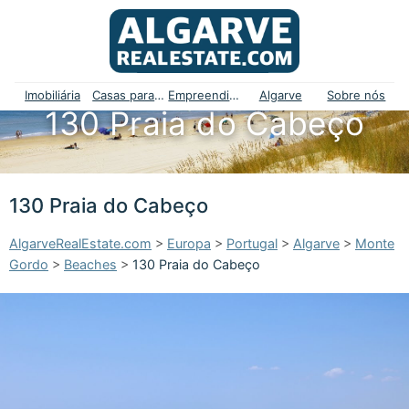
Imobiliária
Casas para venda
Empreendimentos
Algarve
Sobre nós
130 Praia do Cabeço
130 Praia do Cabeço
AlgarveRealEstate.com
>
Europa
>
Portugal
>
Algarve
>
Monte
Gordo
>
Beaches
>
130 Praia do Cabeço