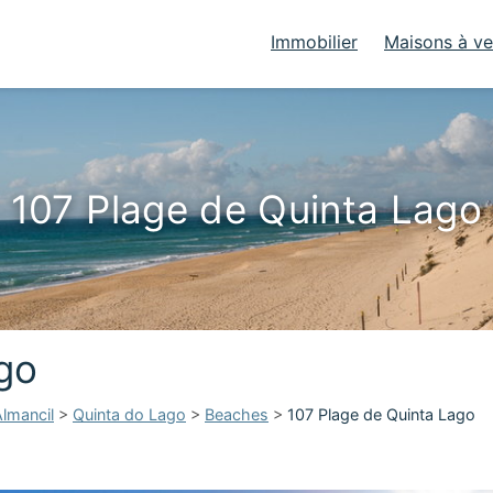
Immobilier
Maisons à v
107 Plage de Quinta Lago
go
lmancil
>
Quinta do Lago
>
Beaches
>
107 Plage de Quinta Lago