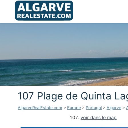
107 Plage de Quinta La
AlgarveRealEstate.com
>
Europe
>
Portugal
>
Algarve
>
A
voir dans le map