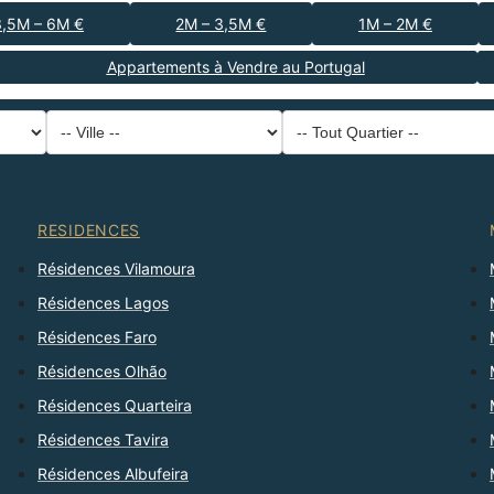
3,5M – 6M €
2M – 3,5M €
1M – 2M €
Appartements à Vendre au Portugal
-- Type de Bien --
District
-- Ville --
-- Tout Quartier --
-- Tout Nombre --
Trier Par
RESIDENCES
Résidences Vilamoura
Résidences Lagos
Résidences Faro
Résidences Olhão
Résidences Quarteira
Résidences Tavira
Résidences Albufeira