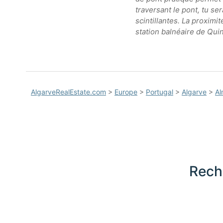
traversant le pont, tu se
scintillantes. La proximi
station balnéaire de Quin
AlgarveRealEstate.com
>
Europe
>
Portugal
>
Algarve
>
Al
Rech