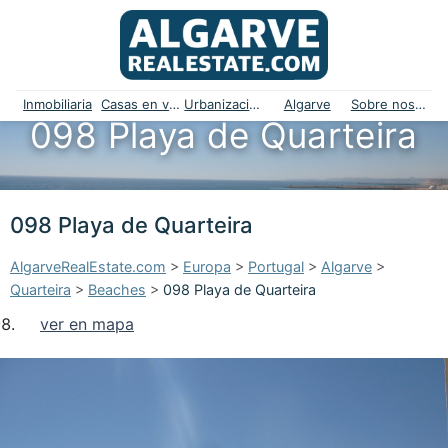
Inmobiliaria
Casas en venta
Urbanizaciones
Algarve
Sobre nosotros
098 Playa de Quarteira
098 Playa de Quarteira
AlgarveRealEstate.com
>
Europa
>
Portugal
>
Algarve
>
Quarteira
>
Beaches
>
098 Playa de Quarteira
ver en mapa