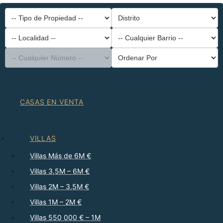
-- Tipo de Propiedad --
Distrito
-- Localidad --
-- Cualquier Barrio --
-- Cualquier Número --
Ordenar Por
CASAS EN VENTA
VILLAS
Villas Más de 6M €
Villas 3,5M – 6M €
Villas 2M – 3,5M €
Villas 1M – 2M €
Villas 550 000 € – 1M