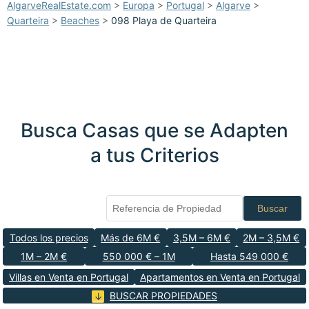
AlgarveRealEstate.com
>
Europa
>
Portugal
>
Algarve
>
Quarteira
>
Beaches
>
098 Playa de Quarteira
Busca Casas que se Adapten
a tus Criterios
Buscar
Todos los precios
Más de 6M €
3,5M – 6M €
2M – 3,5M €
1M – 2M €
550 000 € – 1M
Hasta 549 000 €
Villas en Venta en Portugal
Apartamentos en Venta en Portugal
BUSCAR PROPIEDADES