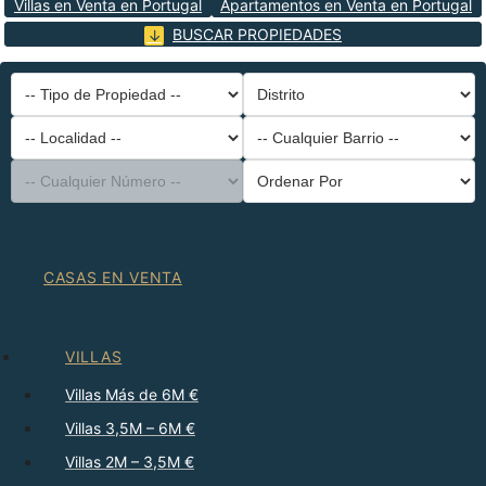
Villas en Venta en Portugal
Apartamentos en Venta en Portugal
BUSCAR PROPIEDADES
-- Tipo de Propiedad --
Distrito
-- Localidad --
-- Cualquier Barrio --
-- Cualquier Número --
Ordenar Por
CASAS EN VENTA
VILLAS
Villas Más de 6M €
Villas 3,5M – 6M €
Villas 2M – 3,5M €