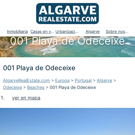
Inmobiliaria
Casas en venta
Urbanizaciones
Algarve
Sobre nosotros
001 Playa de Odeceixe
001 Playa de Odeceixe
AlgarveRealEstate.com
>
Europa
>
Portugal
>
Algarve
>
Odeceixe
>
Beaches
>
001 Playa de Odeceixe
ver en mapa