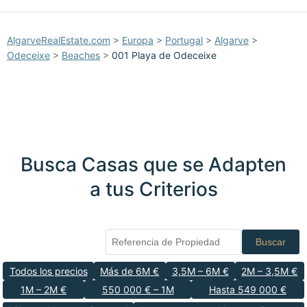
AlgarveRealEstate.com
>
Europa
>
Portugal
>
Algarve
>
Odeceixe
>
Beaches
>
001 Playa de Odeceixe
Busca Casas que se Adapten
a tus Criterios
Buscar
Todos los precios
Más de 6M €
3,5M – 6M €
2M – 3,5M €
1M – 2M €
550 000 € – 1M
Hasta 549 000 €