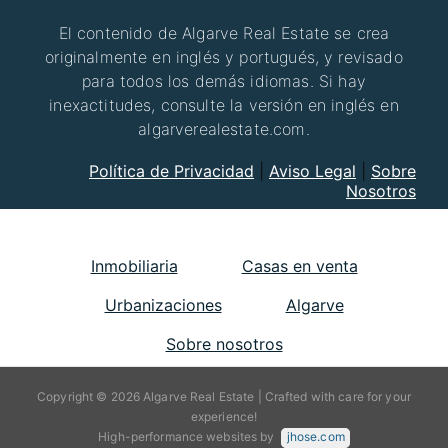
El contenido de Algarve Real Estate se crea
originalmente en inglés y portugués, y revisado
para todos los demás idiomas. Si hay
inexactitudes, consulte la versión en inglés en
algarverealestate.com.
Política de Privacidad
|
Aviso Legal
|
Sobre
Nosotros
Inmobiliaria
Casas en venta
Urbanizaciones
Algarve
Sobre nosotros
Copyright © 2026 Algarve Real Estate | Crafted with care for your
experience!
High-performance websites by
jhose.com